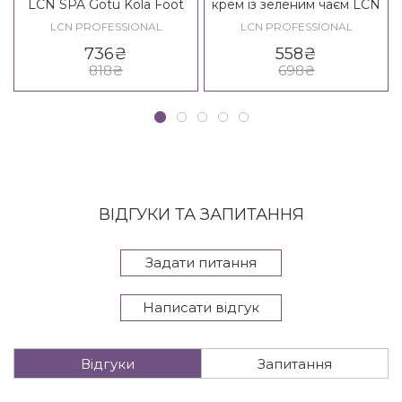
LCN SPA Gotu Kola Foot
крем із зеленим чаєм LCN
Balm
SPA Green Tea Hand Cream
LCN PROFESSIONAL
LCN PROFESSIONAL
736
₴
558
₴
818
₴
698
₴
ВІДГУКИ ТА ЗАПИТАННЯ
Задати питання
Написати відгук
Відгуки
Запитання