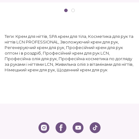
Теги:
Крем для нігтів
,
SPA крем для тіла
,
Косметика для рук та
нігтів LCN PROFESSIONAL
,
Зволожуючий крем для рук
,
Регенеруючий крем для рук
,
Професійний крем для рук
оптом і в роздріб
,
Професійний крем для рук LCN
,
Професійна олія для рук
,
Професійна косметика по догляду
за руками і нігтями LCN
,
Живильна олія з вітамінами для нігтів
,
Німецький крем для рук
,
Щоденний крем для рук