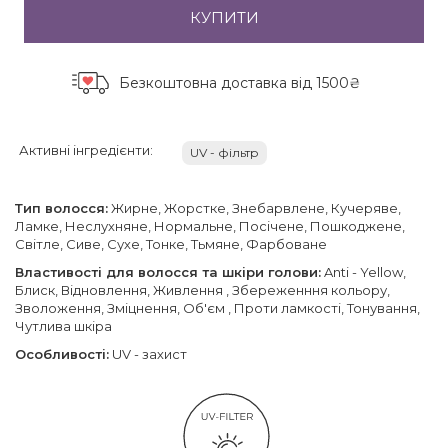
КУПИТИ
Безкоштовна доставка
від 1500₴
Активні інгредієнти:
UV - фільтр
Тип волосся:
Жирне, Жорстке, Знебарвлене, Кучеряве,
Ламке, Неслухняне, Нормальне, Посічене, Пошкоджене,
Світле, Сиве, Сухе, Тонке, Тьмяне, Фарбоване
Властивості для волосся та шкіри голови:
Anti - Yellow,
Блиск, Відновлення, Живлення , Збереженння кольору,
Зволоження, Зміцнення, Об'єм , Проти ламкості, Тонування,
Чутлива шкіра
Особливості:
UV - захист