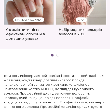
МАНІКЮР/ПЕДИКЮР
БЛОГ
Як зміцнити нігті:
Набір модних кольорів
ефективні способи в
волосся в 2021
домашніх умовах
Теги:
кондиціонер для нейтралізації жовтизни
,
нейтралізація
жовтизни
,
кондиціонер для платинового блонда
,
кондиціонер нейтралізатор жовтизни
,
кондиціонер
нейтралізація жовтизни JOJO
,
Догляд для кучерявого
волосся
,
Професійний догляд за тонким волоссям
,
Зволожуючий кондиціонер для волосся
,
Професійні
кондиціонери для тусклых волос
,
Професійна кондиціонери
для тонкого волосся
,
Професійні кондиціонери для сухого