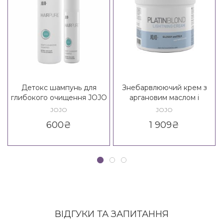
Детокс шампунь для
Знебарвлюючий крем з
глибокого очищення JOJO
аргановим маслом і
Detox Deep Cleansing
колагеном JOJO
JOJO
JOJO
Shampoo
PlatinBlond Lightning
600
₴
1 909
₴
Ceam
ВІДГУКИ ТА ЗАПИТАННЯ