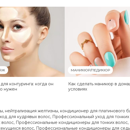
ЯЖ
МАНИКЮР/ПЕДИКЮР
для контуринга: когда он
Как сделать маникюр в дом
но нужен
условиях
ны
,
нейтрализация желтизны
,
кондиционер для платинового б
ход для кудрявых волос
,
Профессиональный уход для тонких
 волос
,
Профессиональные кондиционеры для тонких волос
,
екущихся волос
,
Профессиональные кондиционеры для седы