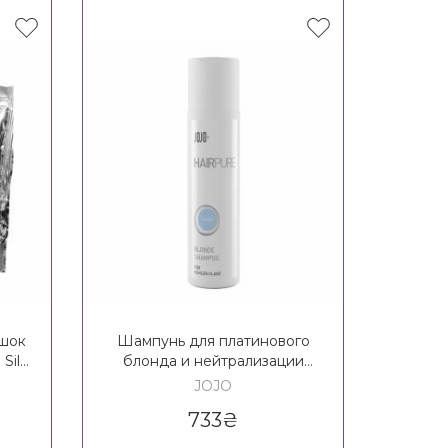
шок
Шампунь для платинового
Silk
блонда и нейтрализации
пл
желтизны JOJO PlatinBlond
нейт
JOJO
Shampoo
JOJO P
733
₴