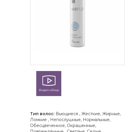
Видео-обзор
Тип волос:
Вьющиеся , Жесткие, Жирные,
Ломкие , Непослушные, Нормальные,
Обесцвеченное, Окрашенные,
Повреждённые , Светлые, Седые,