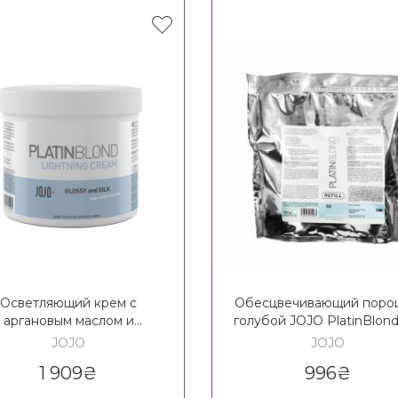
Осветляющий крем с
Обесцвечивающий поро
аргановым маслом и
голубой JOJO PlatinBlond 
лагеном JOJO PlatinBlond
Bleach Powder
JOJO
JOJO
Lightning Ceam
1 909
₴
996
₴