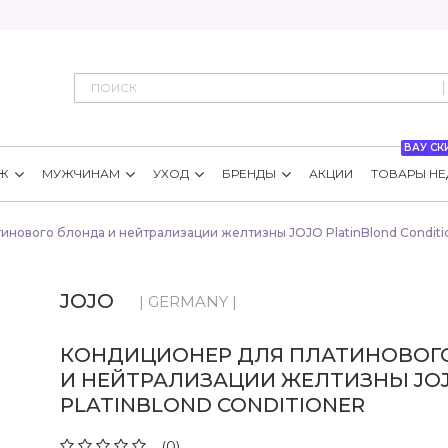
ВАУ СК
Ж
МУЖЧИНАМ
УХОД
БРЕНДЫ
АКЦИИ
ТОВАРЫ НЕ
инового блонда и нейтрализации желтизны JOJO PlatinBlond Conditi
JOJO
| GERMANY |
КОНДИЦИОНЕР ДЛЯ ПЛАТИНОВОГ
И НЕЙТРАЛИЗАЦИИ ЖЕЛТИЗНЫ JO
PLATINBLOND CONDITIONER
(0)