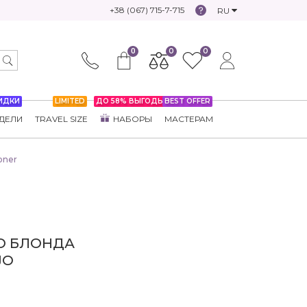
+38 (067) 715-7-715
RU
0
0
0
ИДКИ
LIMITED
ДО 58% ВЫГОДЫ
BEST OFFER
ДЕЛИ
TRAVEL SIZE
НАБОРЫ
МАСТЕРАМ
oner
О БЛОНДА
JO