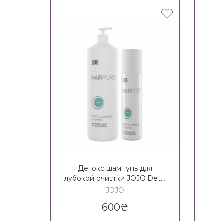
Детокс шампунь для
глубокой очистки JOJO Detox
Deep Cleansing Shampoo
кол
JOJO
600
₴