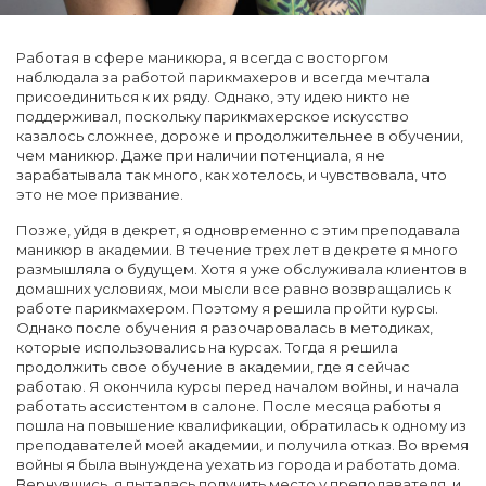
Работая в сфере маникюра, я всегда с восторгом
наблюдала за работой парикмахеров и всегда мечтала
присоединиться к их ряду. Однако, эту идею никто не
поддерживал, поскольку парикмахерское искусство
казалось сложнее, дороже и продолжительнее в обучении,
чем маникюр. Даже при наличии потенциала, я не
зарабатывала так много, как хотелось, и чувствовала, что
это не мое призвание.
Позже, уйдя в декрет, я одновременно с этим преподавала
маникюр в академии. В течение трех лет в декрете я много
размышляла о будущем. Хотя я уже обслуживала клиентов в
домашних условиях, мои мысли все равно возвращались к
работе парикмахером. Поэтому я решила пройти курсы.
Однако после обучения я разочаровалась в методиках,
которые использовались на курсах. Тогда я решила
продолжить свое обучение в академии, где я сейчас
работаю. Я окончила курсы перед началом войны, и начала
работать ассистентом в салоне. После месяца работы я
пошла на повышение квалификации, обратилась к одному из
преподавателей моей академии, и получила отказ. Во время
войны я была вынуждена уехать из города и работать дома.
Вернувшись, я пыталась получить место у преподавателя, и,