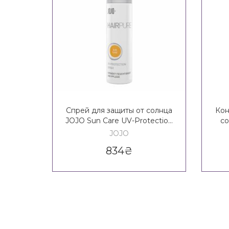
Спрей для защиты от солнца
Кон
JOJO Sun Care UV-Protection
со
Spray
Ca
JOJO
834
₴