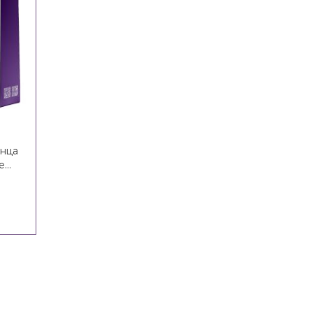
лнца
e