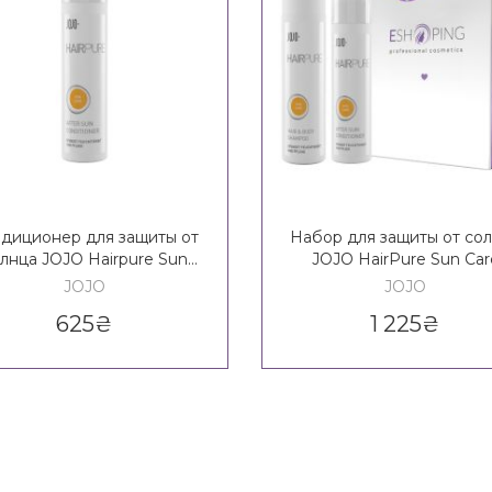
диционер для защиты от
Набор для защиты от со
лнца JOJO Hairpure Sun
JOJO HairPure Sun Car
re Hair&Body Conditioner
Hair&Body Set
JOJO
JOJO
625
₴
1 225
₴