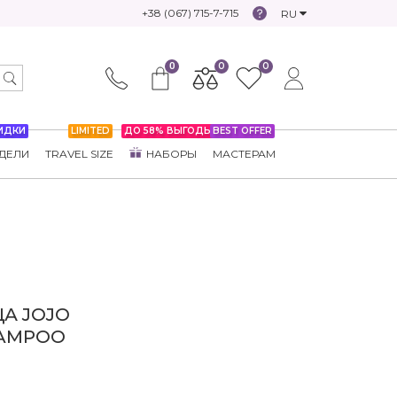
+38 (067) 715-7-715
RU
0
0
0
ИДКИ
LIMITED
ДО 58% ВЫГОДЫ
BEST OFFER
ДЕЛИ
TRAVEL SIZE
НАБОРЫ
МАСТЕРАМ
А JOJO
HAMPOO