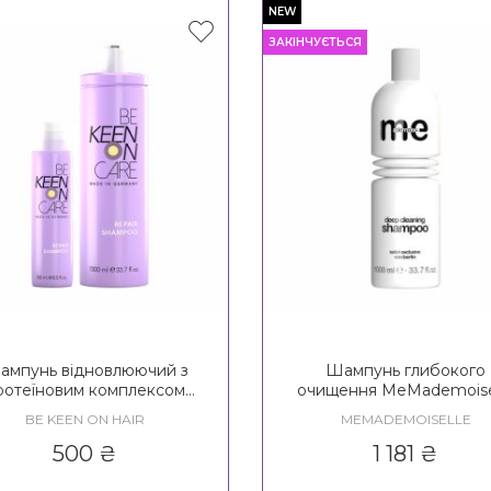
NEW
ЗАКІНЧУЄТЬСЯ
ампунь відновлюючий з
Шампунь глибокого
ротеїновим комплексом
очищення MeMademoise
EN Heavenly Care Repair
Deep Cleaning Shamp
BE KEEN ON HAIR
MEMADEMOISELLE
Shampoo
500
₴
1 181
₴