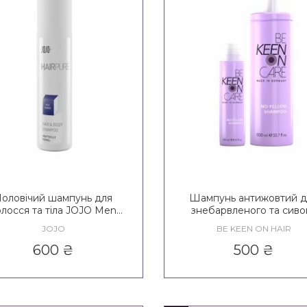
оловічий шампунь для
Шампунь антижовтий д
олосся та тіла JOJO Men
знебарвленого та сиво
wer Hair&Body Shampoo
волосся KEEN Heavenly 
JOJO
BE KEEN ON HAIR
No - Yellow Shampoo
600
₴
500
₴