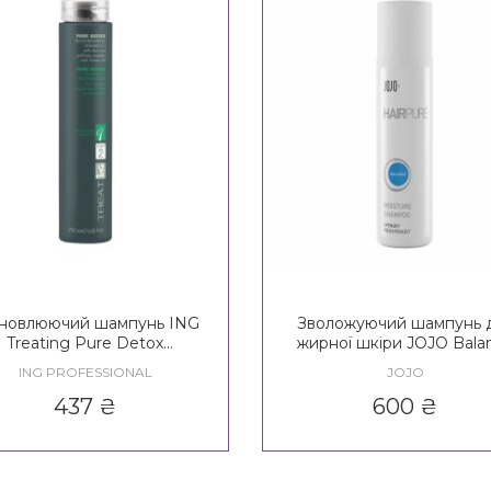
новлюючий шампунь ING
Зволожуючий шампунь 
Treating Pure Detox
жирної шкіри JOJO Bala
enerating Shampoo Step 2
Moisture Shampoo
ING PROFESSIONAL
JOJO
437
₴
600
₴