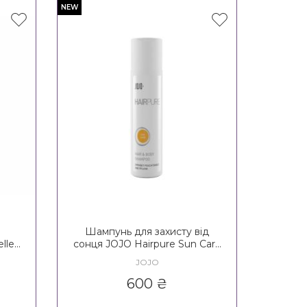
NEW
Шампунь для захисту від
lle
сонця JOJO Hairpure Sun Care
oo
Hair&Body Shampoo
JOJO
600
₴