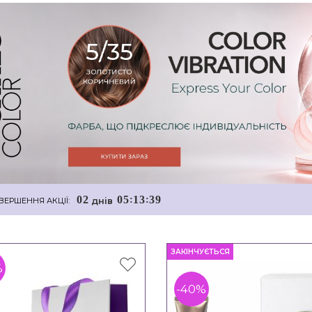
0
2
0
5
1
3
3
8
:
:
днiв
ВЕРШЕННЯ АКЦІЇ:
ЗАКІНЧУЄТЬСЯ
%
-40%