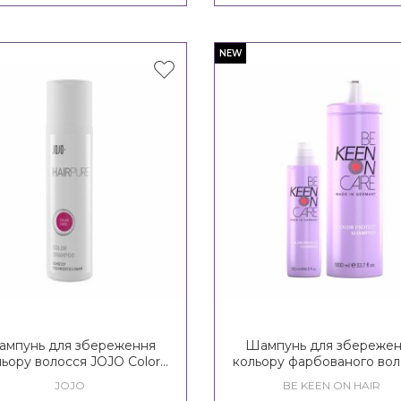
NEW
мпунь для збереження
Шампунь для збереже
льору волосся JOJO Color
кольору фарбованого вол
Care Shampoo
KEEN Heavenly Care Co
JOJO
BE KEEN ON HAIR
Protect Shampoo