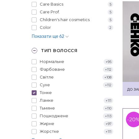
Care Basics
5
Care Prof.
5
Children's hair cosmetics
5
Color
2
Показати ще 62
ТИП ВОЛОССЯ
Нормальне
+95
Фарбоване
+112
Світле
+108
Сухе
+112
ДО ЗА
Тонке
Ламке
+111
Тьмяне
+110
Пошкоджене
+113
-20
Жирне
+97
Жорстке
+111