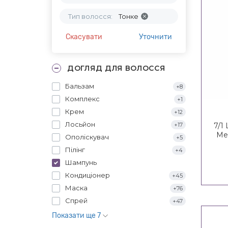
Тип волосся:
Тонке
Скасувати
Уточнити
ДОГЛЯД ДЛЯ ВОЛОССЯ
Бальзам
+8
Комплекс
+1
Крем
+12
Лосьйон
+17
7/1
Me
Ополіскувач
+5
Пілінг
+4
Шампунь
Кондиціонер
+45
Маска
+76
Спрей
+47
Показати ще 7