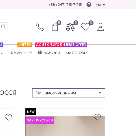
+38 (067) 715-7-715
UA
0
0
0
И
LIMITED
ДО 58% ВИГОДИ
BEST OFFER
НЯ
TRAVEL SIZE
НАБОРИ
МАЙСТРАМ
ОССЯ
NEW
ЗАКІНЧУЄТЬСЯ