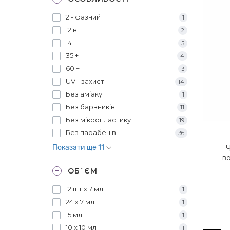
2 - фазний
1
12 в 1
2
14 +
5
35 +
4
60 +
3
UV - захист
14
Без аміаку
1
Без барвників
11
Без мікропластику
19
Без парабенів
36
Показати ще 11
Ч
в
Po
ОБ`ЄМ
12 шт х 7 мл
1
24 х 7 мл
1
15 мл
1
10 х 10 мл
1