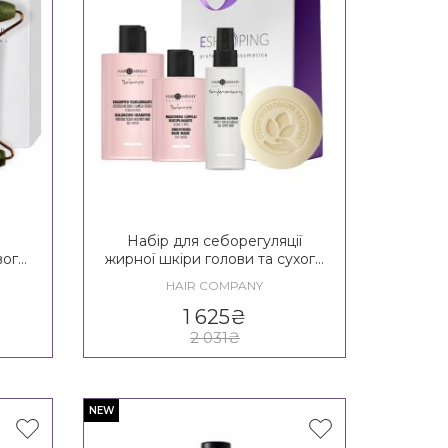
Набір для себорегуляції
вого
жирної шкіри голови та сухого
y
волосся Hair Company Crono
HAIR COMPANY
y
Age Balance Girl Kit 14+
1 625
₴
2 031
₴
NEW