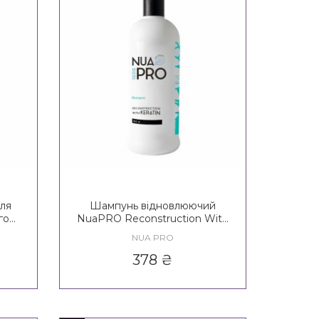
ля
Шампунь відновлюючий
го
NuaPRO Reconstruction With
Care
Keratin Shampoo New Formula
NUA PRO
378
₴