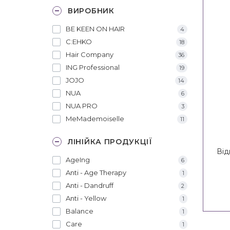
ВИРОБНИК
BE KEEN ON HAIR
4
C:EHKO
18
Hair Company
36
ING Professional
19
JOJO
14
NUA
6
NUA PRO
3
MeMademoiselle
11
ЛІНІЙКА ПРОДУКЦІЇ
Від
AgeIng
6
Reg
Anti - Age Therapy
1
Anti - Dandruff
2
Anti - Yellow
1
Balance
1
Care
1