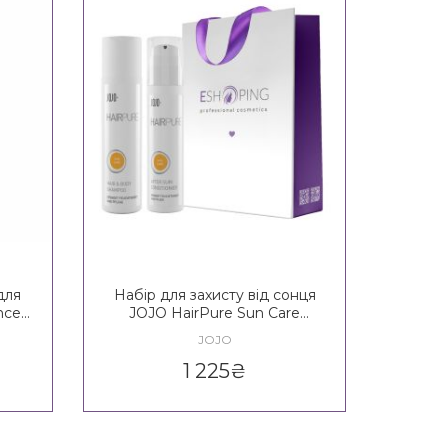
для
Набір для захисту від сонця
nce
JOJO HairPure Sun Care
Hair&Body Set
JOJO
1 225
₴