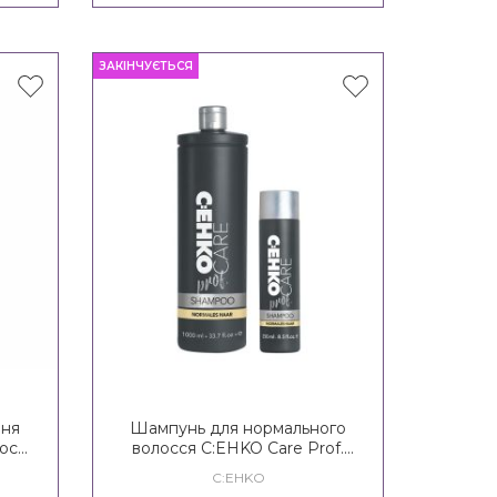
ЗАКІНЧУЄТЬСЯ
ння
Шампунь для нормального
осся
волосся C:EHKO Care Prof.
lor
Normales Haar Shampoo
C:EHKO