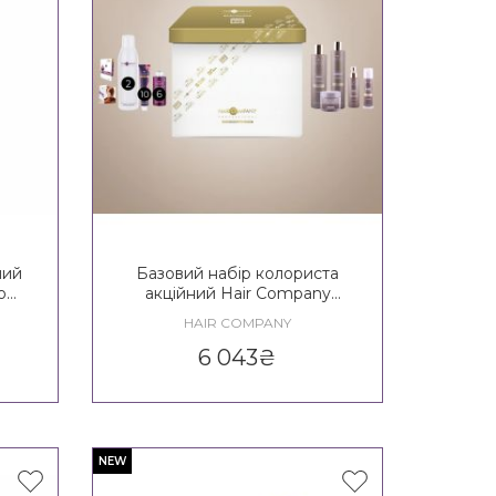
чий
Базовий набір колориста
o
акційний Hair Company
GOLDEN BOX
HAIR COMPANY
PROFESSIONAL
6 043
₴
NEW