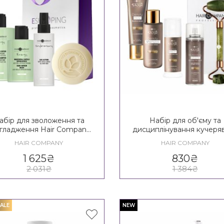
абір для зволоження та
Набір для об'єму та
гладження Hair Company
дисциплінування кучеря
o Age Energy Lady Kit 35+
волосся Hair Compan
HAIR COMPANY
HAIR COMPANY
Inimitable Style Densit
TRAVEL MAXІ
1 625
₴
830
₴
2 031
₴
1 384
₴
ALE
NEW