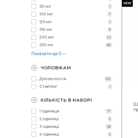
NEW
50 мл
1
100 мл
7
125 мл
1
150 мл
9
200 мл
23
250 мл
89
Показати ще 5
ЧОЛОВІКАМ
Для волосся
102
Стайлінг
1
КІЛЬКІСТЬ В НАБОРІ
Ш
п
1 одиниця
77
KE
2 одиниці
5
3 одиниці
28
4 одиниці
5