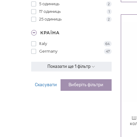
5 одиниць
2
17 одиниць
1
25 одиниць
2
КРАЇНА
Italy
64
Germany
47
Показати ще 1 фільтр
Скасувати
Виберіть фільтри
Ша
ко