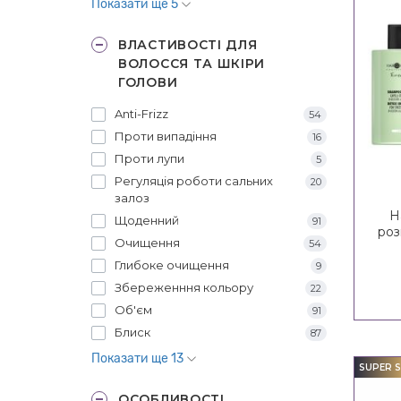
Показати ще 5
ВЛАСТИВОСТІ ДЛЯ
ВОЛОССЯ ТА ШКІРИ
ГОЛОВИ
Anti-Frizz
54
Проти випадіння
16
Проти лупи
5
Регуляція роботи сальних
20
залоз
Н
Щоденний
91
роз
Очищення
54
Cron
Глибоке очищення
9
Збереженння кольору
22
Об'єм
91
Блиск
87
Показати ще 13
SUPER S
ОСОБЛИВОСТІ