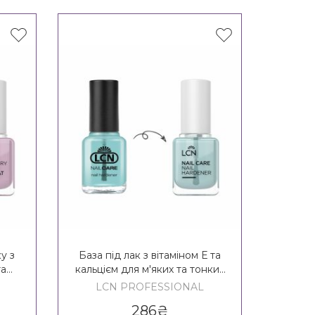
у з
База під лак з вітаміном Е та
Засіб 
та
кальцієм для м'яких та тонких
LC
ash
нігтів LCN Nail Care Nail
LCN PROFESSIONAL
LC
Hardener
286
₴