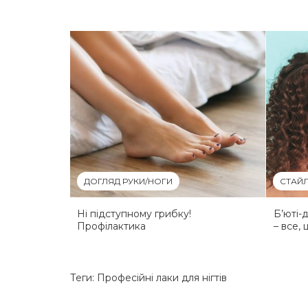
ДОГЛЯД РУКИ/НОГИ
СТАЙЛ
Ні підступному грибку!
Б’юті-
Профілактика
– все,
Теги:
Професійні лаки для нігтів