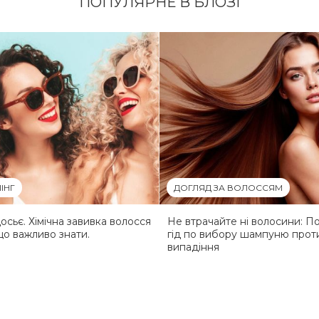
ПОПУЛЯРНЕ В БЛОЗІ
ІНГ
ДОГЛЯД ЗА ВОЛОССЯМ
досьє. Хімічна завивка волосся
Не втрачайте ні волосини: П
 що важливо знати.
гід по вибору шампуню прот
випадіння