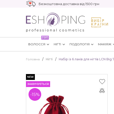
Безкоштовна доставка від 1500 грн
ТОП
ВОЛОССЯ
НІГТІ
ПОДОЛОГІЯ
МАКІЯЖ
Головна
Нігті
Набір із 6 лаків для нігтів LCN Big 
NEW
ЗАКІНЧУЄТЬСЯ
-15%