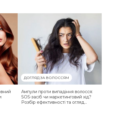
ДОГЛЯД ЗА ВОЛОССЯМ
овний
Ампули проти випадіння волосся:
и
SOS-засіб чи маркетинговий хід?
Розбір ефективності та огляд
кращих рішень