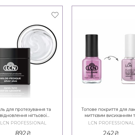
ель для протезування та
Топове покриття для лак
відновлення нігтьової
миттєвим висиханням 
стини на ногах зі сріблом
глянцем LCN Top Coat Fl
LCN PROFESSIONAL
LCN PROFESSIONAL
N WILDE-PEDIQUE Silver
Dry & Shine
892
₴
242
₴
Plus, 5 ml