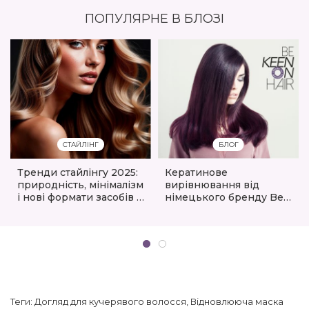
ПОПУЛЯРНЕ В БЛОЗІ
СТАЙЛІНГ
БЛОГ
Тренди стайлінгу 2025:
Кератинове
природність, мінімалізм
вирівнювання від
і нові формати засобів в
німецького бренду Be
асортименті
Keen On Hair
eshoping.ua
Теги:
Догляд для кучерявого волосся
,
Відновлююча маска