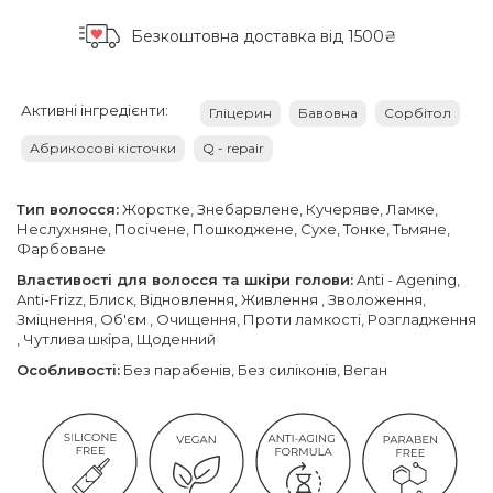
Безкоштовна доставка
від 1500₴
Активні інгредієнти:
Гліцерин
Бавовна
Сорбітол
Абрикосові кісточки
Q - repair
Тип волосся:
Жорстке, Знебарвлене, Кучеряве, Ламке,
Неслухняне, Посічене, Пошкоджене, Сухе, Тонке, Тьмяне,
Фарбоване
Властивості для волосся та шкіри голови:
Anti - Agening,
Anti-Frizz, Блиск, Відновлення, Живлення , Зволоження,
Зміцнення, Об'єм , Очищення, Проти ламкості, Розгладження
, Чутлива шкіра, Щоденний
Особливості:
Без парабенів, Без силіконів, Веган