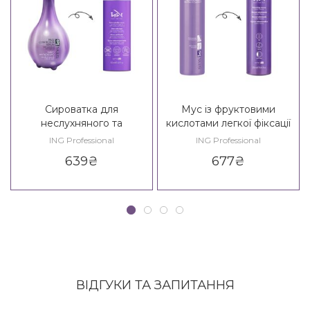
Сироватка для
Мус із фруктовими
неслухняного та
кислотами легкої фіксації
кучерявого волосся ING
ING Styling Soft / Fixing
ING Professional
ING Professional
Styling Frizz Controller
Mousse With Fruit Acids 2*
639
₴
677
₴
Serum
ВІДГУКИ ТА ЗАПИТАННЯ