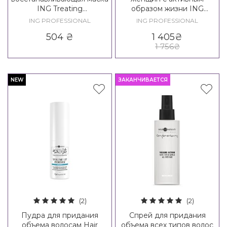
ING Treating
образом жизни ING
Reconstruction Mask
AgeIng Set 35+
ING PROFESSIONAL
ING PROFESSIONAL
504
₴
1 405
₴
1 756
₴
NEW
ЗАКАНЧИВАЕТСЯ
(2)
(2)
Пудра для придания
Спрей для придания
объема волосам Hair
объема всех типов волос