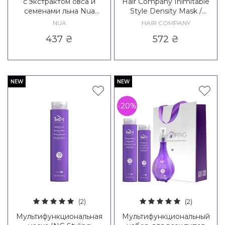
с экстрактом овса и
Hair Company Inimitable
семенами льна Nua
Style Density Mask /
Ristrutturante Maschera
Creative Inspiration Density
NUA
HAIR COMPANY
3 Volume Up Mask
437
₴
572
₴
NEW
NEW
-20%
(2)
(2)
Мультифункциональная
Мультифункциональный