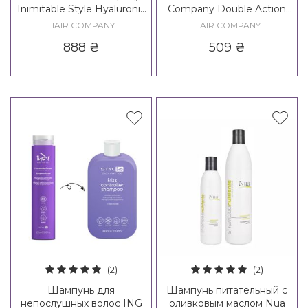
Inimitable Style Hyaluronic
Company Double Action
Densifying Fluid / Creative
Exfoliate Home Beauty
HAIR COMPANY
HAIR COMPANY
Inspiration Filler Plump Up
Detox Shampoo
888
₴
509
₴
Fluid
(2)
(2)
Шампунь для
Шампунь питательный с
непослушных волос ING
оливковым маслом Nua