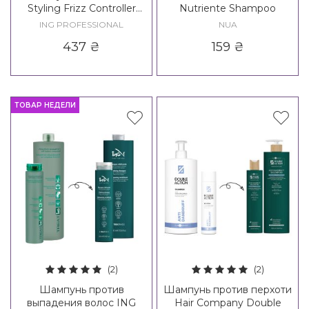
Styling Frizz Controller
Nutriente Shampoo
Shampoo
ING PROFESSIONAL
NUA
437
₴
159
₴
ТОВАР НЕДЕЛИ
(2)
(2)
Шампунь против
Шампунь против перхоти
выпадения волос ING
Hair Company Double