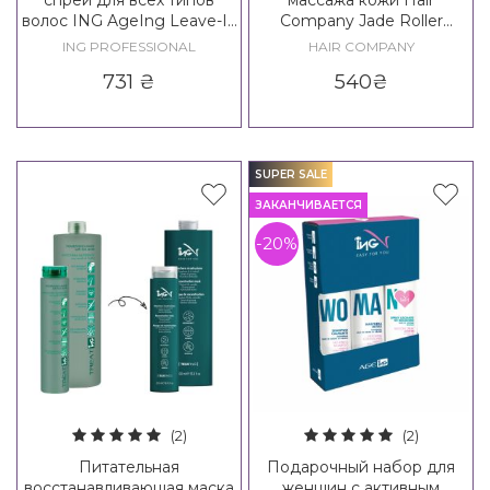
волос ING AgeIng Leave-In
Company Jade Roller
12 in 1 Spray All Over Hair
Beauty Routine
ING PROFESSIONAL
HAIR COMPANY
731
₴
540
₴
SUPER SALE
ЗАКАНЧИВАЕТСЯ
-20%
(2)
(2)
Питательная
Подарочный набор для
восстанавливающая маска
женщин с активным