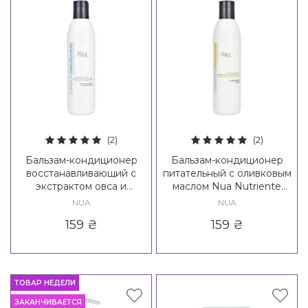
(2)
(2)
Бальзам-кондиционер
Бальзам-кондиционер
восстанавливающий с
питательный с оливковым
экстрактом овса и
маслом Nua Nutriente
семенами льна Nua
Balsamo
NUA
NUA
Ristrutturante Balsamo
159
₴
159
₴
ТОВАР НЕДЕЛИ
ЗАКАНЧИВАЕТСЯ