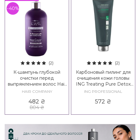
-40%
(2)
(2)
К-шампунь глубокой
Карбоновый пилинг для
очистки перед
очищения кожи головы
выпрямлением волос Hair
ING Treating Pure Detox
Company Inimitable Tech K-
Exfoliating Peeling Step 1
HAIR COMPANY
ING PROFESSIONAL
Liss Pre-Treatment
482
₴
572
₴
Shampoo
804
₴