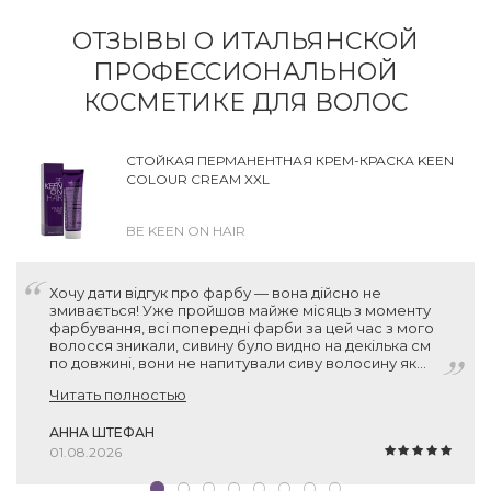
ОТЗЫВЫ О ИТАЛЬЯНСКОЙ
ПРОФЕССИОНАЛЬНОЙ
КОСМЕТИКЕ ДЛЯ ВОЛОС
СТОЙКАЯ ПЕРМАНЕНТНАЯ КРЕМ-КРАСКА KEEN
COLOUR CREAM XXL
BE KEEN ON HAIR
Хочу дати відгук про фарбу — вона дійсно не
змивається! Уже пройшов майже місяць з моменту
фарбування, всі попередні фарби за цей час з мого
волосся зникали, сивину було видно на декілька см
по довжині, вони не напитували сиву волосину як
слід. А ця фарба тримається! Нові волосинки без
Читать полностью
пігменту місцями відросли, звісно, але вся інша
поверхня залишається пофарбованою. Тому дуже
дякую вам за рекомендацію, фарба прекрасна!
АННА ШТЕФАН
01.08.2026