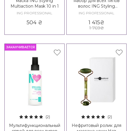
маска ING Styling
набор для всех типов
Multiaction Mask 10 in 1
волос ING Styling
Multiaction Set 10 in 1
ING PROFESSIONAL
ING PROFESSIONAL
504
₴
1 415
₴
1 769
₴
ЗАКАНЧИВАЕТСЯ
(2)
(2)
Мультифункциональный
Нефритовый ролик для
спрей для всех типов
массажа кожи Hair