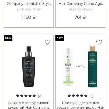
Company Inimitable Style
Hair Company Crono Age
Creative Inspiration Density
Complementary Line
HAIR COMPANY
HAIR COMPANY
3 Volume Up Powder
Leave-In Volume Action
1 160
₴
761
₴
NEW
NEW
(2)
(2)
Флюид с гиалуроновой
Шампунь детокс для
кислотой Hair Company
восстановления волос Hair