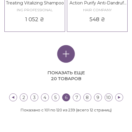
Treating Vitalizing Shampoo
Action Purify Anti-Dandruff
Shampoo
ING PROFESSIONAL
HAIR COMPANY
1 052
₴
548
₴
ПОКАЗАТЬ ЕЩЕ
20 ТОВАРОВ
|<
2
3
4
5
6
7
8
9
10
>|
Показано с 101 по 120 из 239 (всего 12 страниц)