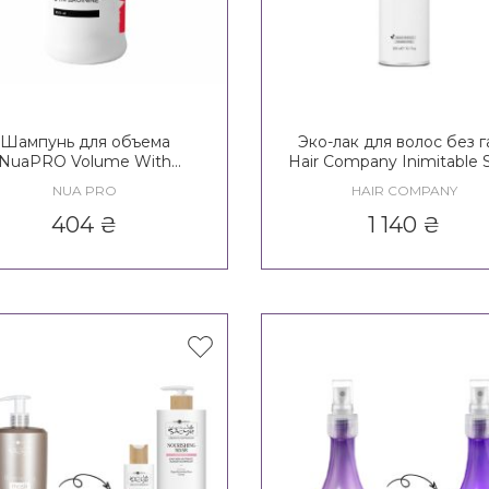
Шампунь для объема
Эко-лак для волос без г
NuaPRO Volume With
Hair Company Inimitable S
Arginine Shampoo New
Creative Inspiration
NUA PRO
HAIR COMPANY
Formula
Hypershape High Definit
Eco-Hairspray No Gas
404
₴
1 140
₴