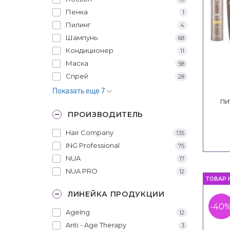
Пенка
1
Пилинг
4
Шампунь
68
Кондиционер
11
Маска
58
Спрей
28
Показать еще 7
пи
In
ПРОИЗВОДИТЕЛЬ
Ma
Nu
Hair Company
135
ING Professional
75
NUA
17
NUA PRO
12
ТОВАР 
ЛИНЕЙКА ПРОДУКЦИИ
-40
AgeIng
12
Anti - Age Therapy
3