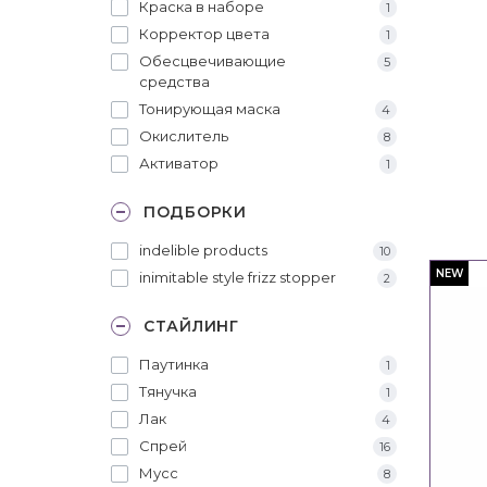
Краска в наборе
1
Корректор цвета
1
Обесцвечивающие
5
средства
Тонирующая маска
4
Окислитель
8
Активатор
1
ПОДБОРКИ
indelible products
10
NEW
inimitable style frizz stopper
2
СТАЙЛИНГ
Паутинка
1
Тянучка
1
Лак
4
Спрей
16
Мусс
8