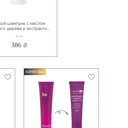
хой шампунь с маслом
ого дерева и экстрактом
нацеи Nua Dry Shampoo
NUA
386
₴
SUPER SALE