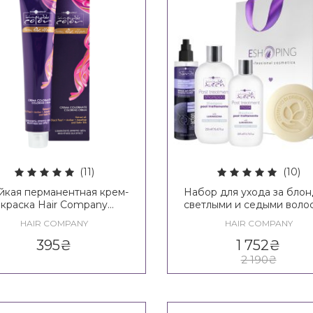
(11)
(10)
йкая перманентная крем-
Набор для ухода за блон
краска Hair Company
светлыми и седыми воло
Inimitable Color
Hair Company Inimitab
HAIR COMPANY
HAIR COMPANY
Blonde Post Treatment 
395
₴
1 752
₴
2 190
₴