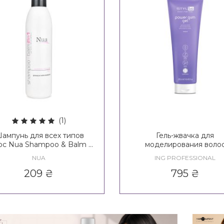
(1)
ампунь для всех типов
Гель-жвачка для
ос Nua Shampoo & Balm 2
моделирования воло
in 1
сильной фиксации ING St
NUA
ING PROFESSIONAL
Power Gum Gel
209
₴
795
₴