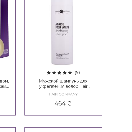
(9)
дом,
Мужской шампунь для
сами
укрепления волос Hair
le
Company Made For Men
HAIR COMPANY
Kit
Reinforcing Shampoo
464
₴