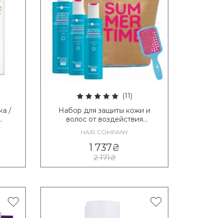
(11)
а /
Набор для защиты кожи и
волос от воздействия
солнечных лучей Hair
HAIR COMPANY
ive
Company Enjoy Your Summer
ermo
Beauty Box
1 737
₴
2 171
₴