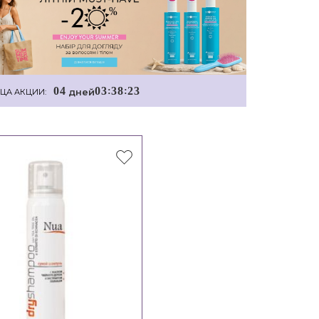
0
4
0
3
3
8
2
2
:
:
дней
ЦА АКЦИИ: