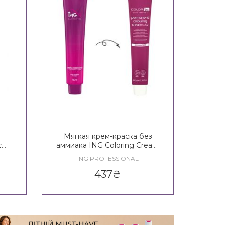
Мягкая крем-краска без
с
аммиака ING Coloring Cream
yling
No Ammonia
ING PROFESSIONAL
437
₴