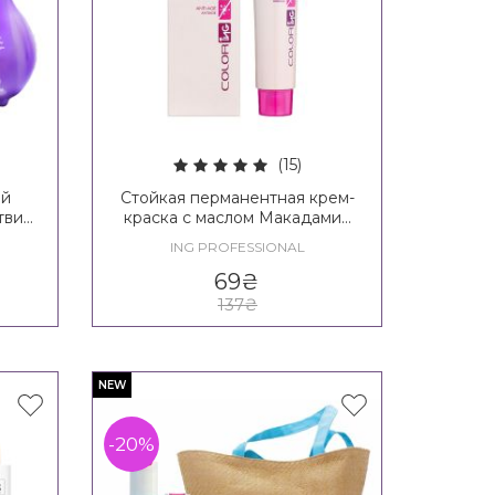
(15)
ый
Стойкая перманентная крем-
твия
краска с маслом Макадамии
pray
ING Coloring Cream With
ING PROFESSIONAL
Macadamia Oil
69
₴
137
₴
NEW
-20%