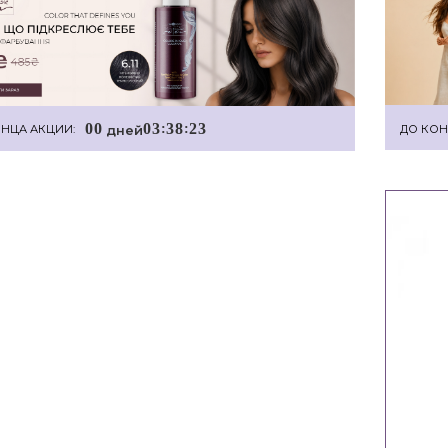
0
0
0
3
3
8
2
2
:
:
дней
ДО КОН
НЦА АКЦИИ: