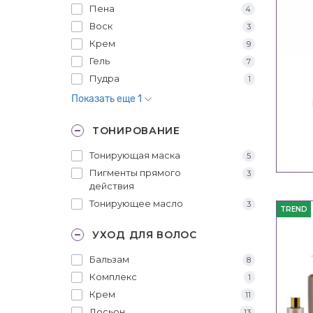
Пена
4
Воск
3
Крем
9
Гель
7
Пудра
1
Показать еще 1
ТОНИРОВАНИЕ
Тонирующая маска
5
Пигменты прямого
3
действия
Тонирующее масло
3
TREND
УХОД ДЛЯ ВОЛОС
Бальзам
8
Комплекс
1
Крем
11
Лосьон
13