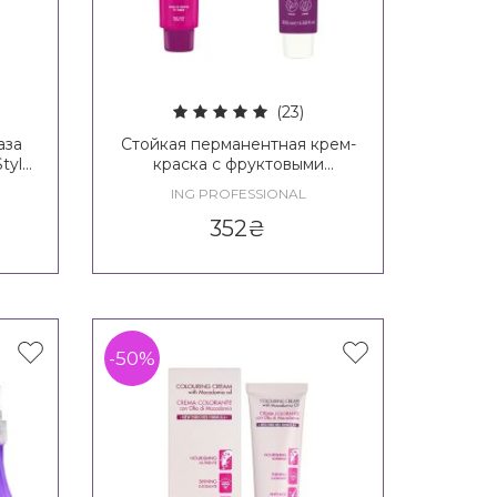
(23)
аза
Стойкая перманентная крем-
tyle
краска с фруктовыми
кислотами Ing Coloring Cream
ING PROFESSIONAL
ion
With Fruit Acids
352
₴
-50%