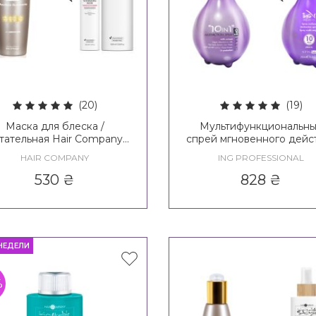
(20)
(19)
Маска для блеска /
Мультифункциональн
тательная Hair Company
спрей мгновенного дейс
imitable Style Illuminating
ING Styling Multiaction S
HAIR COMPANY
ING PROFESSIONAL
sk / Creative Inspiration
10 in 1
tricare Nourishing Mask
530
₴
828
₴
НЕДЕЛИ
%