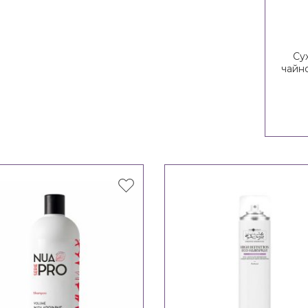
Су
чайн
эхи