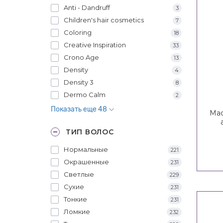
Anti - Dandruff
3
Children's hair cosmetics
7
Coloring
18
Creative Inspiration
33
Crono Age
13
Density
4
Density 3
8
Dermo Calm
2
Показать еще 48
Мас
ТИП ВОЛОС
Нормальные
221
Окрашенные
231
Светлые
229
Сухие
231
Тонкие
231
Ломкие
232