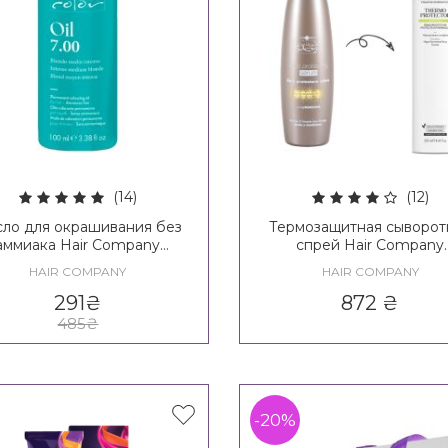
(14)
(12)
ло для окрашивания без
Термозащитная сыворотк
аммиака Hair Company
спрей Hair Company
Inimitable Color Oil
Inimitable Style Heat
HAIR COMPANY
HAIR COMPANY
Protecting Serum / Creat
Inspiration Must Have Th
291
₴
872
₴
Protector Spray
485
₴
-20%