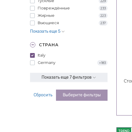
Тусклые
229
Повреждённые
233
Жирные
223
Вьющиеся
237
Показать еще 5
СТРАНА
Italy
Germany
+183
Показать еще 7 фильтров
Сто
Сбросить
Выберите фильтры
TREND