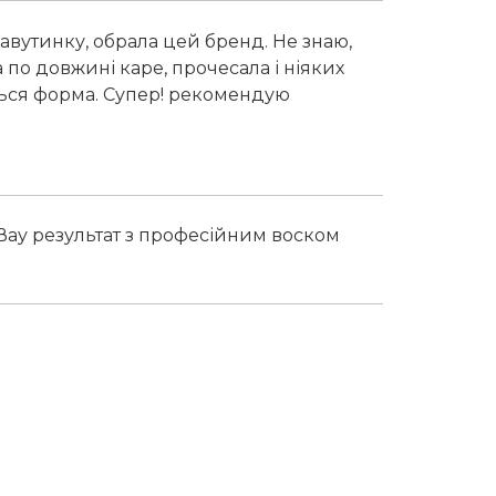
павутинку, обрала цей бренд. Не знаю,
ла по довжині каре, прочесала і ніяких
ється форма. Супер! рекомендую
) Вау результат з професійним воском