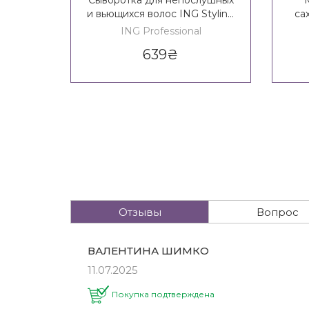
Сыворотка для непослушных
и вьющихся волос ING Styling
са
Frizz Controller Serum
ING Professional
639
₴
Отзывы
Вопрос
ВАЛЕНТИНА ШИМКО
11.07.2025
Покупка подтверждена