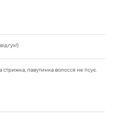
відгук!)
 стрижка, павутинка волосся не псує.