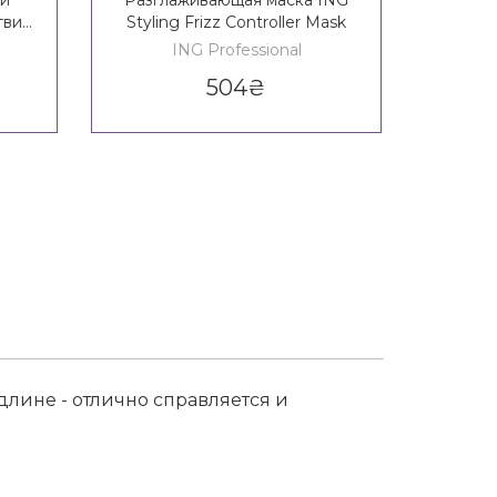
й
Разглаживающая маска ING
твия
Styling Frizz Controller Mask
pray
ING Professional
504
₴
лине - отлично справляется и