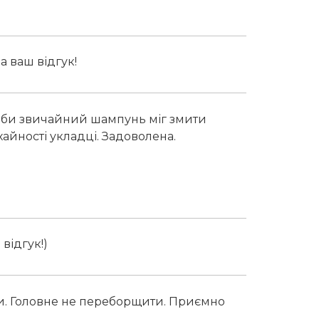
а ваш відгук!
 аби звичайний шампунь міг змити
айності укладці. Задоволена.
відгук!)
ти. Головне не переборщити. Приємно