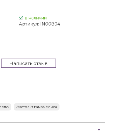
в наличии
Артикул:
IN00804
Написать отзыв
асло
Экстракт гамамелиса