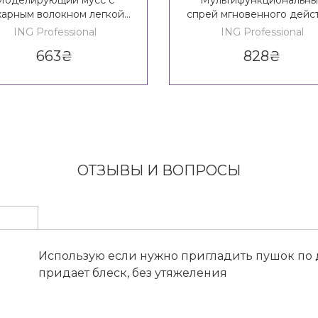
Моделирующий мусс с
Мультифункциональны
харным волокном легкой
спрей мгновенного дейс
фиксации ING Styling
ING Styling Multiaction S
ING Professional
ING Professional
Volumizing Mousse*
10 in 1
663
₴
828
₴
ОТЗЫВЫ И ВОПРОСЫ
Использую если нужно пригладить пушок по д
придает блеск, без утяжеления