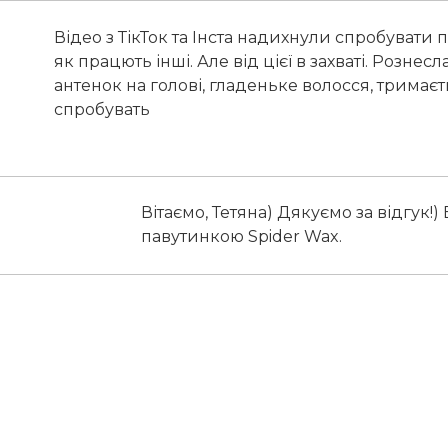
Відео з ТікТок та Інста надихнули спробувати 
як працють інші. Але від цієї в захваті. Рознес
антенок на голові, гладеньке волосся, трима
спробувать
Вітаємо, Тетяна) Дякуємо за відгук!
павутинкою Spider Wax.