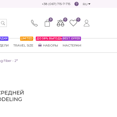
+38 (067) 715-7-715
RU
0
0
0
ИДКИ
LIMITED
ДО 58% ВЫГОДЫ
BEST OFFER
ДЕЛИ
TRAVEL SIZE
НАБОРЫ
МАСТЕРАМ
 Fiber - 2*
СРЕДНЕЙ
ODELING