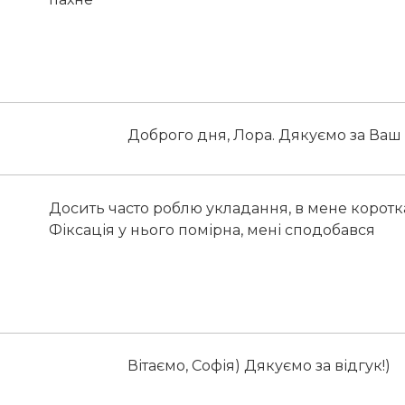
Доброго дня, Лора. Дякуємо за Ваш 
Досить часто роблю укладання, в мене коротка
Фіксація у нього помірна, мені сподобався
Вітаємо, Софія) Дякуємо за відгук!)