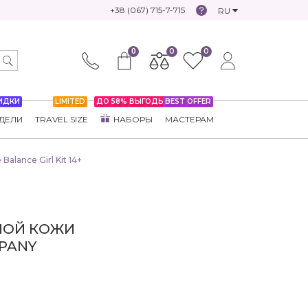
+38 (067) 715-7-715
RU
0
0
0
ИДКИ
LIMITED
ДО 58% ВЫГОДЫ
BEST OFFER
ДЕЛИ
TRAVEL SIZE
НАБОРЫ
МАСТЕРАМ
lance Girl Kit 14+
НОЙ КОЖИ
PANY