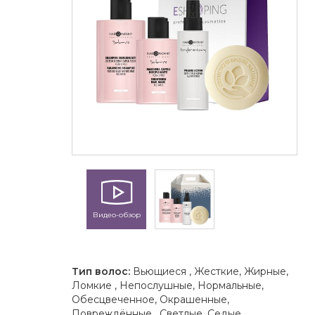
Видео-обзор
Тип волос:
Вьющиеся , Жесткие, Жирные,
Ломкие , Непослушные, Нормальные,
Обесцвеченное, Окрашенные,
Повреждённые , Светлые, Седые,