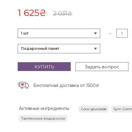
1 625
₴
2 031
₴
-
1 шт
Подарочный пакет
КУПИТЬ
Задать вопрос
Бесплатная доставка
от 1500₴
Активные ингредиенты:
Coco-glucoside
Sym Contr
Таитянские водоросли