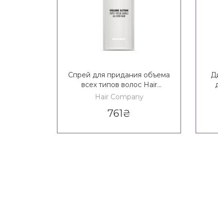
Спрей для придания объема
Д
всех типов волос Hair
Company Crono Age
Hair Company
Complementary Line Leave-
S
761
₴
In Volume Action