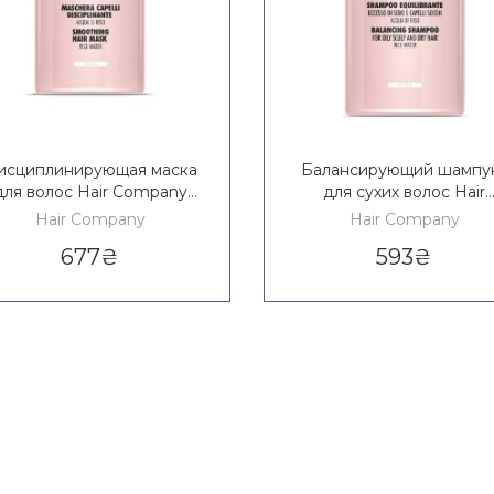
исциплинирующая маска
Балансирующий шампу
для волос Hair Company
для сухих волос Hair
Crono Age Balance Girl
Company Crono Age Bala
Hair Company
Hair Company
moothing Hair Mask 14+
Girl Balancing Shampoo 
677
₴
593
₴