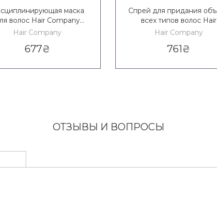
сциплинирующая маска
Спрей для придания об
ля волос Hair Company
всех типов волос Hair
Crono Age Balance Girl
Company Crono Age
Hair Company
Hair Company
moothing Hair Mask 14+
Complementary Line Leav
677
₴
761
₴
Volume Action
ОТЗЫВЫ И ВОПРОСЫ